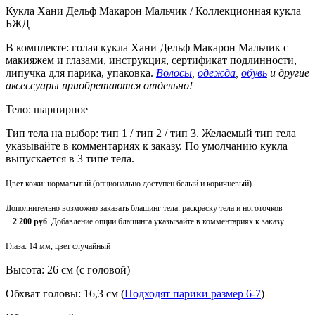
Кукла Хани Дельф Макарон Мальчик / Коллекционная кукла
БЖД
В комплекте: голая кукла Хани Дельф Макарон Мальчик с
макияжем и глазами, инструкция, сертификат подлинности,
липучка для парика, упаковка.
Волосы
,
одежда
,
обувь
и другие
аксессуары приобретаются отдельно!
Тело: шарнирное
Тип тела на выбор: тип 1 / тип 2 / тип 3. Желаемый тип тела
указывайте в комментариях к заказу. По умолчанию кукла
выпускается в 3 типе тела.
Цвет кожи: нормальный (опционально доступен белый и коричневый)
Дополнительно возможно заказать блашинг тела: раскраску тела и ноготочков
+ 2 200 руб
. Добавление опции блашинга указывайте в комментариях к заказу.
Глаза: 14 мм, цвет случайный
Высота: 26 см (с головой)
Обхват головы: 16,3 см (
Подходят парики размер 6-7
)