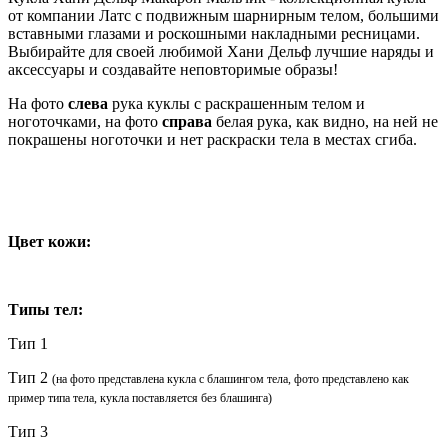
от компании Латс с подвижным шарнирным телом, большими
вставными глазами и роскошными накладными ресницами.
Выбирайте для своей любимой Хани Дельф лучшие наряды и
аксессуары и создавайте неповторимые образы!
На фото
слева
рука куклы с раскрашенным телом и
ноготочками, на фото
справа
белая рука, как видно, на ней не
покрашены ноготочки и нет раскраски тела в местах сгиба.
Цвет кожи:
Типы тел:
Тип 1
Тип 2
(на фото представлена кукла с блашингом тела, фото представлено как
пример типа тела, кукла поставляется без блашинга)
Тип 3