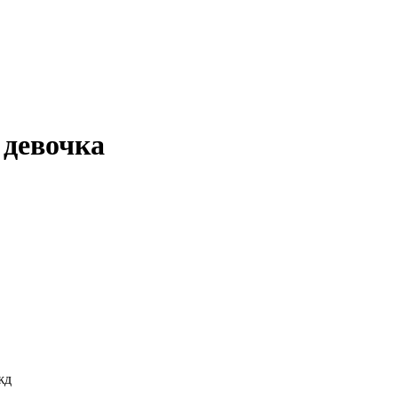
 девочка
жд