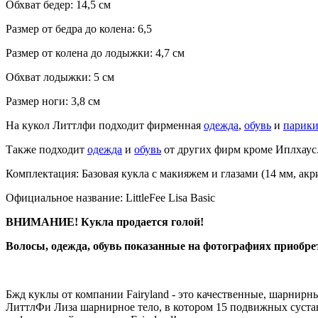
Обхват бедер: 14,5 см
Размер от бедра до колена: 6,5
Размер от колена до лодыжки: 4,7 см
Обхват лодыжки: 5 см
Размер ноги: 3,8 см
На кукол Литтлфи подходит фирменная
одежда
,
обувь
и
парик
Также подходит
одежда
и
обувь
от других фирм кроме Иплхаус
Комплектация: Базовая кукла с макияжем и глазами (14 мм, ак
Официальное название: LittleFee Lisa Basic
ВНИМАНИЕ! Кукла продается голой!
Волосы, одежда, обувь показанные на фотографиях приобре
Бжд куклы от компании Fairyland - это качественные, шарнирн
ЛиттлФи Лиза шарнирное тело, в котором 15 подвижных сустав