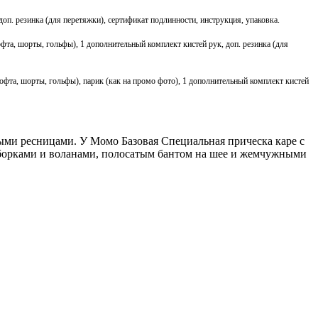
доп. резинка (для перетяжки), сертификат подлинности, инструкция, упаковка.
офта, шорты, гольфы), 1 дополнительный комплект кистей рук, доп. резинка (для
кофта, шорты, гольфы)
, парик (как на промо фото) , 1 дополнительный комплект кистей
ыми ресницами. У Момо Базовая Специальная прическа каре с
сборками и воланами, полосатым бантом на шее и жемчужными