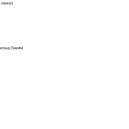
 заказу)
рилэнд ПукиФи.