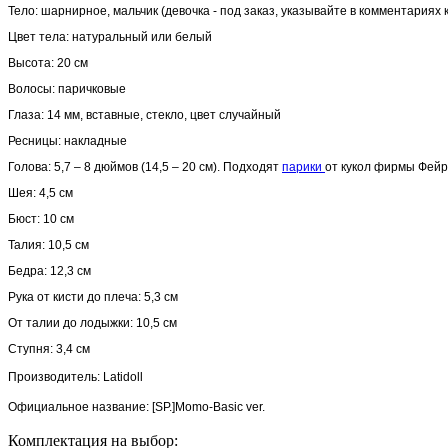
Тело: шарнирное, мальчик (девочка - под заказ, указывайте в комментариях к
Цвет тела: натуральный или белый
Высота: 20 см
Волосы: паричковые
Глаза: 14 мм, вставные, стекло, цвет случайный
Ресницы: накладные
Голова: 5,7 – 8 дюймов (14,5 – 20 см). Подходят
парики
от кукол фирмы Фей
Шея: 4,5 см
Бюст: 10 см
Талия: 10,5 см
Бедра: 12,3 см
Рука от кисти до плеча: 5,3 см
От талии до лодыжки: 10,5 см
Ступня: 3,4 см
Производитель: Latidoll
Официальное название:
[SP.]Momo-Basic ver.
Комплектация на выбор: