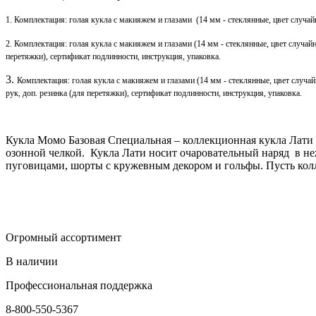
1. Комплектация: голая кукла с макияжем и глазами (14 мм - стеклянные, цвет случай
2. Комплектация:
голая кукла с макияжем и глазами (14 мм - стеклянные, цвет случай
перетяжки), сертификат подлинности, инструкция, упаковка.
3.
Комплектация:
голая кукла с макияжем и глазами (14 мм - стеклянные, цвет случа
рук, доп. резинка (для перетяжки), сертификат подлинности, инструкция, упаковка.
Кукла Момо Базовая Специальная – коллекционная кукла Лати
озонной челкой. Кукла Лати носит очаровательный наряд в н
пуговицами, шорты с кружевным декором и гольфы. Пусть кол
Огромный ассортимент
В наличии
Профессиональная поддержка
8-800-550-5367