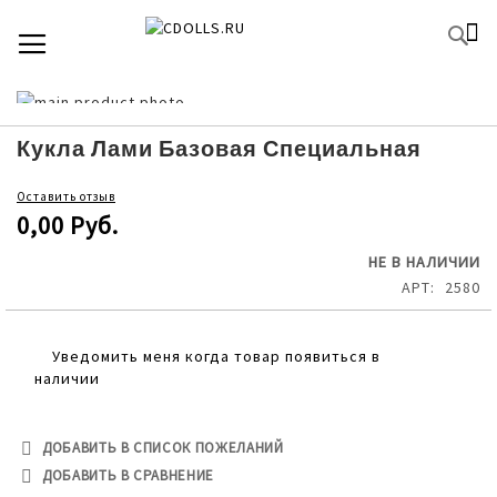
SKIP
К
TOGGLE NAV
П
TO
CONTENT
Skip
to
Skip
the
to
Кукла Лами Базовая Специальная
end
the
of
beginning
Оставить отзыв
the
of
0,00 Руб.
images
the
gallery
images
НЕ В НАЛИЧИИ
gallery
АРТ
2580
Уведомить меня когда товар появиться в
наличии
ДОБАВИТЬ В СПИСОК ПОЖЕЛАНИЙ
ДОБАВИТЬ В СРАВНЕНИЕ