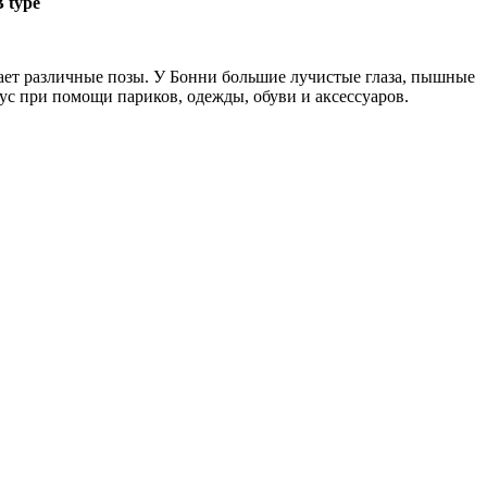
В type
мает различные позы. У Бонни большие лучистые глаза, пышные
с при помощи париков, одежды, обуви и аксессуаров.