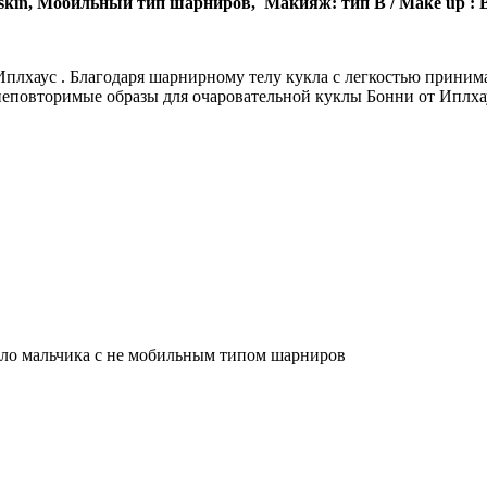
ld skin, Мобильный тип шарниров, Макияж: тип В / Make up : 
 Иплхаус . Благодаря шарнирному телу кукла с легкостью прини
неповторимые образы для очаровательной куклы Бонни от Иплхау
тело мальчика с не мобильным типом шарниров