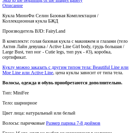
Skip to the beginning of the images gallery
Описание
Кукла МиниФи Селин Базовая Комплектация /
Коллекционная кукла БЖД
Производитель BJD: FairyLand
В комплекте: голая базовая кукла с макияжем и глазами (тело
Актив Лайн девушка / Active Line Girl body, грудь большая /
Large Bust, тип ног - Cutie legs, тип рук - #3), коробка,
сертификат .
Куклу можно заказать с другим типом тела: Beautiful Line или
Moe Line или Active Line
, цена куклы зависит от типа тела.
Волосы, одежда и обувь приобретаются дополнительно.
Тип: MiniFee
Тело: шарнирное
Цвет лица: натуральный или белый
Волосы: паричковые
Размер парика 7-8 дюймов