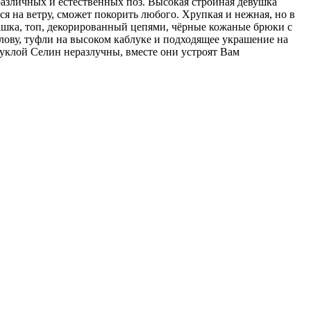
личных и естественных поз. Высокая стройная девушка
на ветру, сможет покорить любого. Хрупкая и нежная, но в
убашка, топ, декорированный цепями, чёрные кожаные брюки с
лову, туфли на высоком каблуке и подходящее украшение на
куклой Селин неразлучны, вместе они устроят Вам