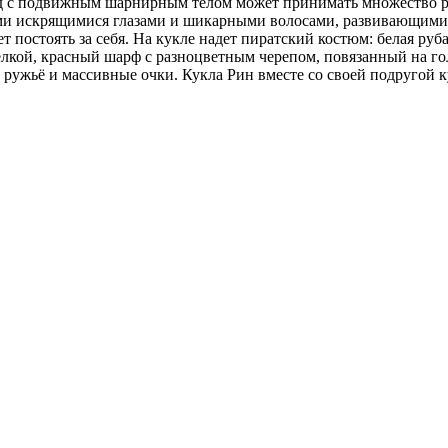
с подвижным шарнирным телом может принимать множество раз
и искрящимися глазами и шикарными волосами, развивающимися 
ет постоять за себя. На кукле надет пиратский костюм: белая р
елкой, красный шарф с разноцветным черепом, повязанный на го
 ружьё и массивные очки. Кукла Рин вместе со своей подругой 