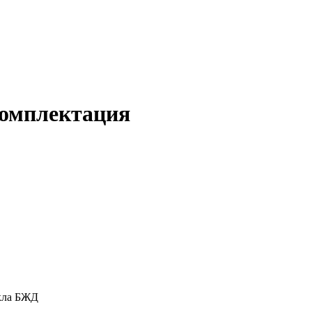
комплектация
кла БЖД