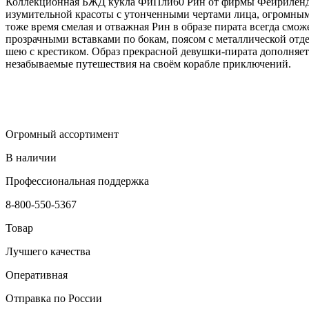
Коллекционная БЖД кукла ФиПли60 Рин от фирмы Фейриленд 
изумительной красоты с утонченными чертами лица, огромным
тоже время смелая и отважная Рин в образе пирата всегда смож
прозрачными вставками по бокам, поясом с металлической отд
шею с крестиком. Образ прекрасной девушки-пирата дополняет
незабываемые путешествия на своём корабле приключений.
Огромный ассортимент
В наличии
Профессиональная поддержка
8-800-550-5367
Товар
Лучшего качества
Оперативная
Отправка по России