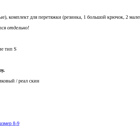
ые), комплект для перетяжки (резинка, 1 большой крючок, 2 мал
тся отдельно!
е тип S
у.
ковый / реал скин
азмер 8-9