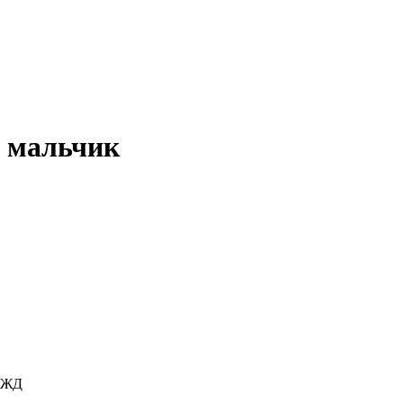
 мальчик
 БЖД