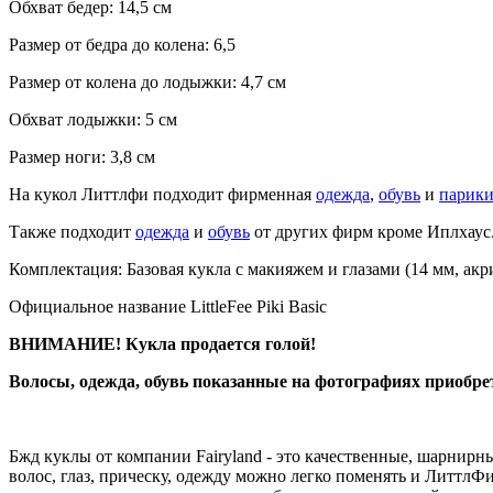
Обхват бедер: 14,5 см
Размер от бедра до колена: 6,5
Размер от колена до лодыжки: 4,7 см
Обхват лодыжки: 5 см
Размер ноги: 3,8 см
На кукол Литтлфи подходит фирменная
одежда
,
обувь
и
парик
Также подходит
одежда
и
обувь
от других фирм кроме Иплхаус
Комплектация: Базовая кукла с макияжем и глазами (14 мм, ак
Официальное название LittleFee Piki Basic
ВНИМАНИЕ! Кукла продается голой!
Волосы, одежда, обувь показанные на фотографиях приобре
Бжд куклы от компании Fairyland - это качественные, шарнир
волос, глаз, прическу, одежду можно легко поменять и Литт