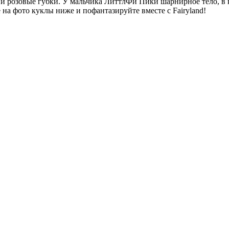
к и розовые губки. У мальчика ЛиттлФи Пики шарнирное тело, в
на фото куклы ниже и пофантазируйте вместе с Fairyland!