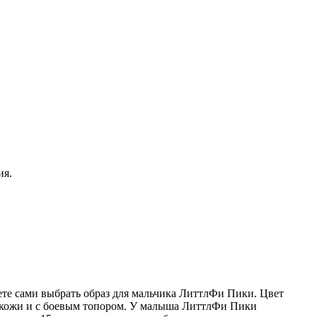
ия.
ете сами выбрать образ для мальчика ЛиттлФи Пики. Цвет
з кожи и с боевым топором. У малыша ЛиттлФи Пики