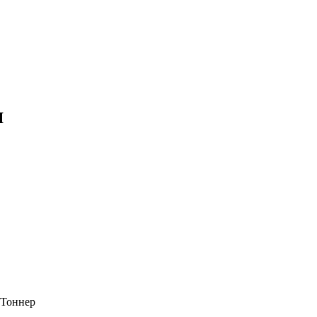
я
а Тоннер