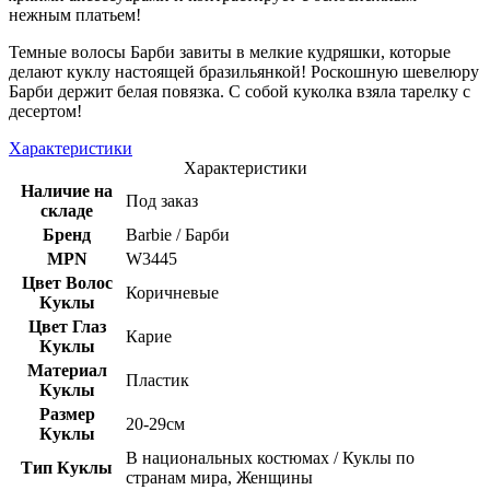
нежным платьем!
Темные волосы Барби завиты в мелкие кудряшки, которые
делают куклу настоящей бразильянкой! Роскошную шевелюру
Барби держит белая повязка. С собой куколка взяла тарелку с
десертом!
Характеристики
Характеристики
Наличие на
Под заказ
складе
Бренд
Barbie / Барби
MPN
W3445
Цвет Волос
Коричневые
Куклы
Цвет Глаз
Карие
Куклы
Материал
Пластик
Куклы
Размер
20-29см
Куклы
В национальных костюмах / Куклы по
Тип Куклы
странам мира, Женщины