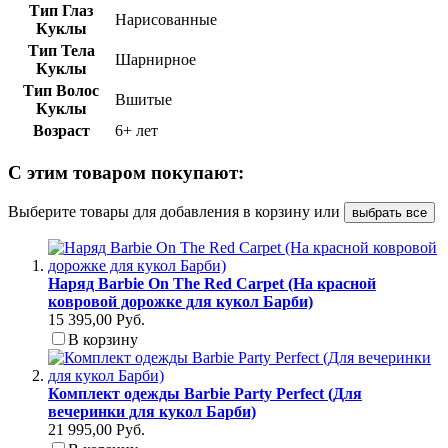
Тип Глаз
Нарисованные
Куклы
Тип Тела
Шарнирное
Куклы
Тип Волос
Вшитые
Куклы
Возраст
6+ лет
С этим товаром покупают:
Выберите товары для добавления в корзину или
выбрать все
Наряд Barbie On The Red Carpet (На красной
ковровой дорожке для кукол Барби)
15 395,00 Руб.
В корзину
Комплект одежды Barbie Party Perfect (Для
вечеринки для кукол Барби)
21 995,00 Руб.