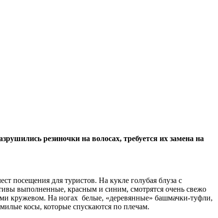
азрушились резиночки на волосах, требуется их замена на
ст посещения для туристов. На кукле голубая блуза с
тивы выполненные, красным и синим, смотрятся очень свежо
ыми кружевом. На ногах белые, «деревянные» башмачки-туфли,
 милые косы, которые спускаются по плечам.