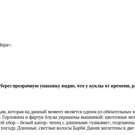
Мира».
Через прозрачную упаковку видно, что у куклы от времени, р
, которая на данный момент является одним из обязательных ме
у. Горловина и фартук блузы украшены вышивкой: цветочные мо
ной убор – белый капор- чепец с длинными «ушками», отделанн
 погоду. Длинные, светлые волосы Барби Дания заплетены в две