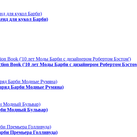
енд для кукол Барби)
ction Book ('10 лет Моды Барби с дизайнером Робертом Бэстом
Наряд Барби Модные Румяна)
арби Модный Бульвар)
арби Премьера Голливуда)