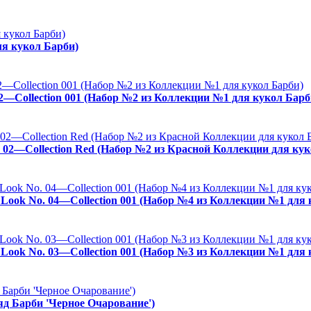
ля кукол Барби)
02—Collection 001 (Набор №2 из Коллекции №1 для кукол Барб
. 02—Collection Red (Набор №2 из Красной Коллекции для кук
es Look No. 04—Collection 001 (Набор №4 из Коллекции №1 для
es Look No. 03—Collection 001 (Набор №3 из Коллекции №1 для
ряд Барби 'Черное Очарование')