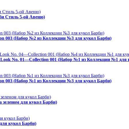
рби Стиль 5-ой Авеню)
ion 003 (Набор №2 из Коллекции №3 для кукол Барби)
es Look No. 01—Collection 001 (Набор №1 из Коллекции №1 для
ion 003 (Набор №1 из Коллекции №3 для кукол Барби)
а зеленом для кукол Барби)
 для кукол Барби)