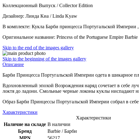
Коллекционный Выпуск / Collector Edition
Дизайнер: Линда Киа / Linda Kyaw
В комплекте: Кукла Барби принцесса Португальской Империи , 
Оригинальное название: Princess of the Portuguese Empire Barbie
Skip to the end of the images gallery
Skip to the beginning of the images gallery
Описание
Барби Принцесса Португальской Империи одета в шикарное пла
Вдохновленный эпохой Возрождения наряд сочетает в себе лу
локтя до ладони. Смольные черные локоны куклы ниспадают ниж
Образ Барби Принцессы Португальской Империи собрал в себ
Характеристики
Характеристики
Наличие на складе
В наличии
Бренд
Barbie / Барби
MPN
56217