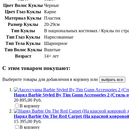
Цвет Волос Куклы
Черные
Цвет Глаз Куклы
Карие
Материал Куклы
Пластик
Размер Куклы
20-29см
Тип Куклы
В национальных костюмах / Куклы по ст
Тип Глаз Куклы
Нарисованные
Тип Тела Куклы
Шарнирное
Тип Волос Куклы
Вшитые
Возраст
14+ лет
С этим товаром покупают:
Выберите товары для добавления в корзину или
выбрать все
Наряд Barbie Styled By Tim Gunn Accessories 2 (Стиль 
20 895,00 Руб.
В корзину
Наряд Barbie On The Red Carpet (На красной коврово
15 395,00 Руб.
В корзину