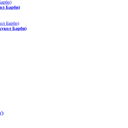
ол Барби)
 кукол Барби)
')