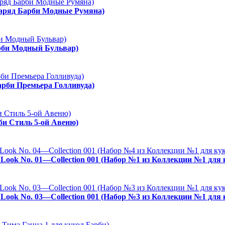
Наряд Барби Модные Румяна)
арби Модный Бульвар)
арби Премьера Голливуда)
рби Стиль 5-ой Авеню)
es Look No. 01—Collection 001 (Набор №1 из Коллекции №1 для
es Look No. 03—Collection 001 (Набор №3 из Коллекции №1 для