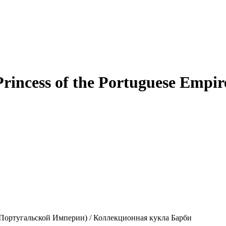
incess of the Portuguese Empi
са Португальской Империи) / Коллекционная кукла Барби