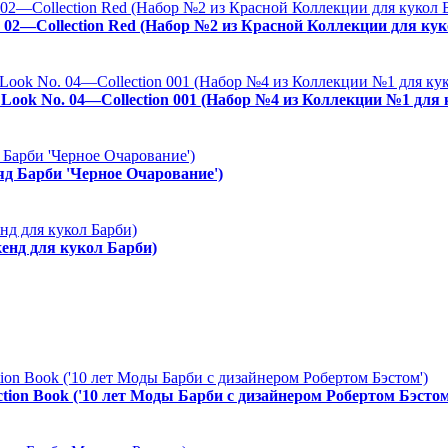
. 02—Collection Red (Набор №2 из Красной Коллекции для кук
es Look No. 04—Collection 001 (Набор №4 из Коллекции №1 для
ряд Барби 'Черное Очарование')
енд для кукол Барби)
ction Book ('10 лет Моды Барби с дизайнером Робертом Бэстом