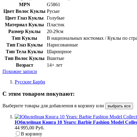
MPN
G5861
Цвет Волос Куклы
Русые
Цвет Глаз Куклы
Голубые
Материал Куклы
Пластик
Размер Куклы
20-29см
Тип Куклы
В национальных костюмах / Куклы по ст
Тип Глаз Куклы
Нарисованные
Тип Тела Куклы
Шарнирное
Тип Волос Куклы
Вшитые
Возраст
14+ лет
Похожие записи
Русские Барби
С этим товаром покупают:
Выберите товары для добавления в корзину или
выбрать все
Юбилейная Книга 10 Years: Barbie Fashion Model Colle
44 995,00 Руб.
В корзину