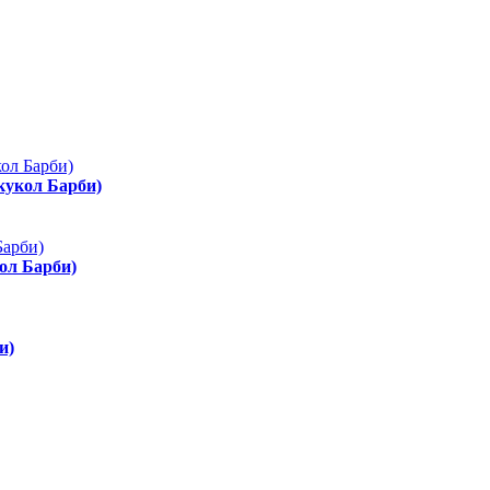
 кукол Барби)
ол Барби)
и)