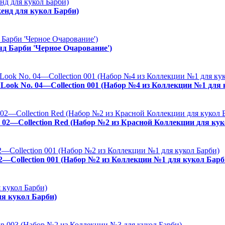
енд для кукол Барби)
ряд Барби 'Черное Очарование')
es Look No. 04—Collection 001 (Набор №4 из Коллекции №1 для
. 02—Collection Red (Набор №2 из Красной Коллекции для кук
02—Collection 001 (Набор №2 из Коллекции №1 для кукол Барб
ля кукол Барби)