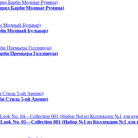
Наряд Барби Модные Румяна)
арби Модный Бульвар)
арби Премьера Голливуда)
рби Стиль 5-ой Авеню)
es Look No. 01—Collection 001 (Набор №1 из Коллекции №1 для