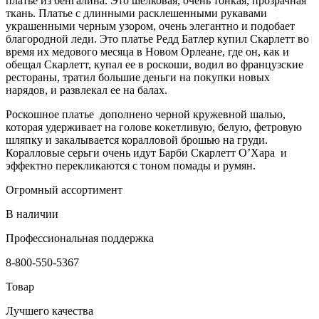
платье из бенгалина. Это шелковая, очень тонкая, прозрачная
ткань. Платье с длинными расклешенными рукавами
украшенными черным узором, очень элегантно и подобает
благородной леди. Это платье Редд Батлер купил Скарлетт во
время их медового месяца в Новом Орлеане, где он, как и
обещал Скарлетт, купал ее в роскоши, водил во французские
рестораны, тратил большие деньги на покупки новых
нарядов, и развлекал ее на балах.
Роскошное платье дополнено черной кружевной шалью,
которая удерживает на голове кокетливую, белую, фетровую
шляпку и закалывается коралловой брошью на груди.
Коралловые серьги очень идут Барби Скарлетт О’Хара и
эффектно перекликаются с тоном помады и румян.
Огромный ассортимент
В наличии
Профессиональная поддержка
8-800-550-5367
Товар
Лучшего качества