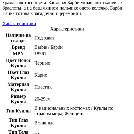
храма золотого цвета. Запястья Барби украшают тканевые
браслеты, а на безымянном пальчике одето колечко. Барби
Тайка готова к загадочной церемонии!
Характеристики
Характеристики
Наличие на
Под заказ
складе
Бренд
Barbie / Барби
MPN
18561
Цвет Волос
Черные
Куклы
Цвет Глаз
Карие
Куклы
Материал
Пластик
Куклы
Размер
20-29см
Куклы
В национальных костюмах / Куклы по
Тип Куклы
странам мира, Женщины
Тип Глаз
Вставные
Куклы
Тип Тела