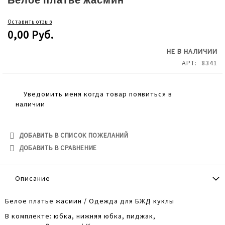
Белое платье жасмин
the
beginning
Оставить отзыв
of
0,00 Руб.
the
images
НЕ В НАЛИЧИИ
gallery
АРТ
8341
Уведомить меня когда товар появиться в
наличии
ДОБАВИТЬ В СПИСОК ПОЖЕЛАНИЙ
ДОБАВИТЬ В СРАВНЕНИЕ
Описание
Белое платье жасмин / Одежда для БЖД куклы
В комплекте: юбка, нижняя юбка, пиджак,