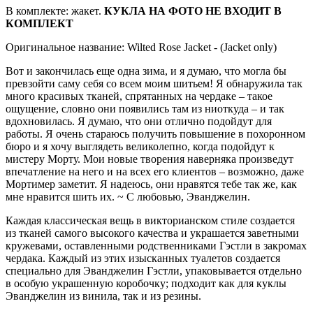
В комплекте: жакет.
КУКЛА НА ФОТО НЕ ВХОДИТ В
КОМПЛЕКТ
Оригинальное название: Wilted Rose Jacket - (Jacket only)
Вот и закончилась еще одна зима, и я думаю, что могла бы
превзойти саму себя со всем моим шитьем! Я обнаружила так
много красивых тканей, спрятанных на чердаке – такое
ощущение, словно они появились там из ниоткуда – и так
вдохновилась. Я думаю, что они отлично подойдут для
работы. Я очень стараюсь получить повышение в похоронном
бюро и я хочу выглядеть великолепно, когда подойдут к
мистеру Морту. Мои новые творения наверняка произведут
впечатление на него и на всех его клиентов – возможно, даже
Мортимер заметит. Я надеюсь, они нравятся тебе так же, как
мне нравится шить их. ~ С любовью, Эванджелин.
Каждая классическая вещь в викторианском стиле создается
из тканей самого высокого качества и украшается заветными
кружевами, оставленными родственниками Гэстли в закромах
чердака. Каждый из этих изысканных туалетов создается
специально для Эванджелин Гэстли, упаковывается отдельно
в особую украшенную коробочку; подходит как для куклы
Эванджелин из винила, так и из резины.