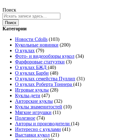
Поиск
Поиск
Категории
Новости Cdolls
(103)
Кукольные новинки
(200)
О куклах
(79)
Фото- и видеообзоры кукол
(34)
Фарфоровые статуэтки
(3)
О куклах БЖД
(40)
О куклах Барби
(48)
О куклах семейства Пуллип
(31)
О куклах Роберта Тоннера
(41)
Игровые куклы
(28)
Куклы-дети
(47)
Авторские куклы
(32)
Куклы знаменитостей
(10)
Мягкие игрушки
(11)
Полезное
(74)
Авторы и производители
(14)
Интересно с куклами
(41)
Выставки кукол
(21)