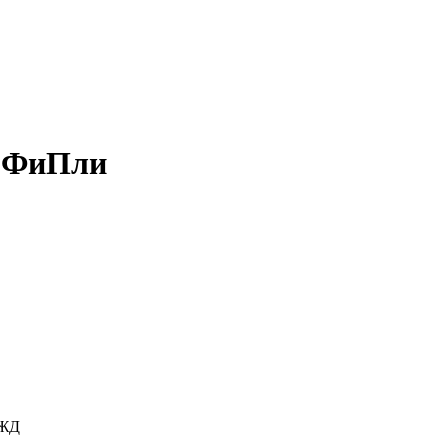
я ФиПли
БЖД