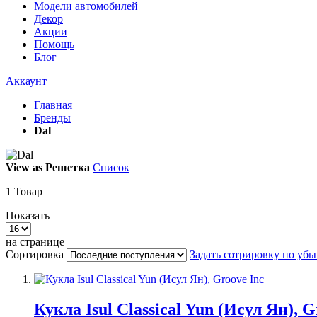
Модели автомобилей
Декор
Акции
Помощь
Блог
Аккаунт
Главная
Бренды
Dal
View as
Решетка
Список
1
Товар
Показать
на странице
Сортировка
Задать сотрировку по уб
Кукла Isul Classical Yun (Исул Ян), G