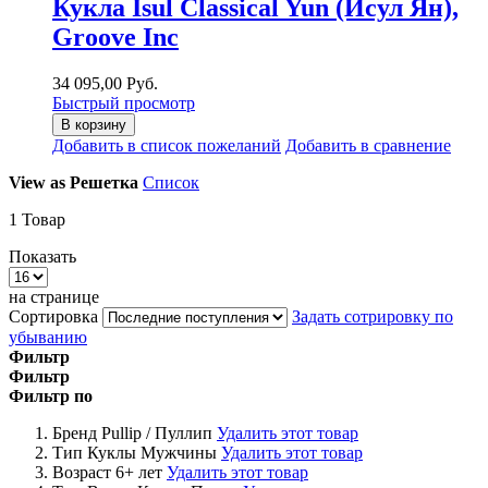
Кукла Isul Classical Yun (Исул Ян),
Groove Inc
34 095,00 Руб.
Быстрый просмотр
В корзину
Добавить в список пожеланий
Добавить в сравнение
View as
Решетка
Список
1
Товар
Показать
на странице
Сортировка
Задать сотрировку по
убыванию
Фильтр
Фильтр
Фильтр по
Бренд
Pullip / Пуллип
Удалить этот товар
Тип Куклы
Мужчины
Удалить этот товар
Возраст
6+ лет
Удалить этот товар