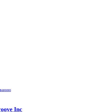
ыванию
oove Inc