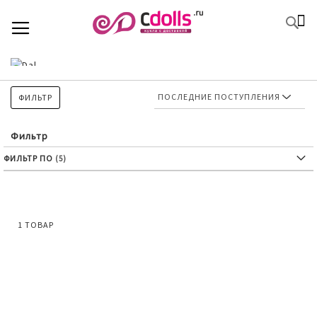
SKIP
К
TOGGLE NAV
П
TO
CONTENT
ФИЛЬТР
Фильтр
ФИЛЬТР ПО
1
ТОВАР