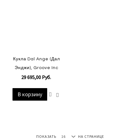
Кукла Dal Ange (Дал
Энджи), Groove Inc
29 695,00 Руб.
В корзину
Добавить
Добавить
в
в
список
сравнение
пожеланий
ПОКАЗАТЬ
НА СТРАНИЦЕ