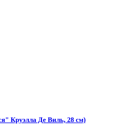
ся" Круэлла Де Виль, 28 см)