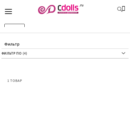
SKIP
К
TOGGLE NAV
П
TO
CONTENT
ФИЛЬТР
Фильтр
ФИЛЬТР ПО
1
ТОВАР