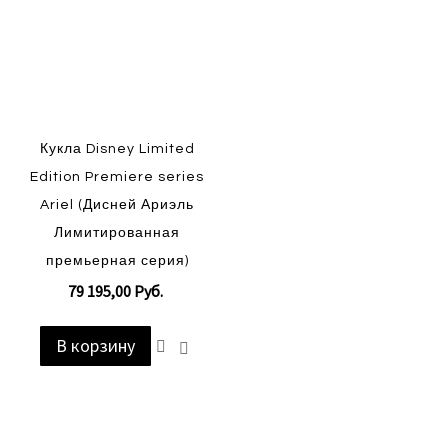
Кукла Disney Limited
Edition Premiere series
Ariel (Дисней Ариэль
Лимитированная
премьерная серия)
79 195,00 Руб.
В корзину
Добавить
Добавить
в
в
список
сравнение
пожеланий