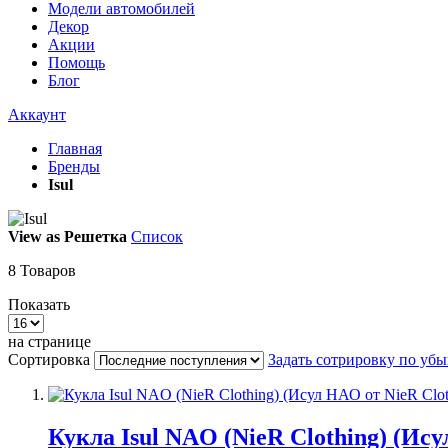
Модели автомобилей
Декор
Акции
Помощь
Блог
Аккаунт
Главная
Бренды
Isul
View as
Решетка
Список
8
Товаров
Показать
на странице
Сортировка
Задать сотрировку по уб
Кукла Isul NAO (NieR Clothing) (Ису