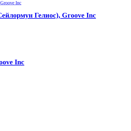
 Сейлормун Гелиос), Groove Inc
oove Inc