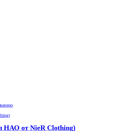
ыванию
л НАО от NieR Clothing)