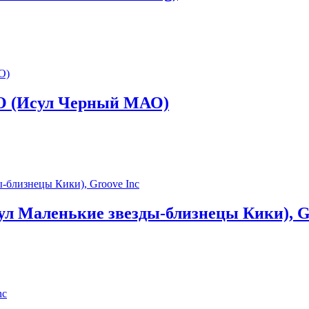
MAO (Исул Черный МАО)
Исул Маленькие звезды-близнецы Кики), G