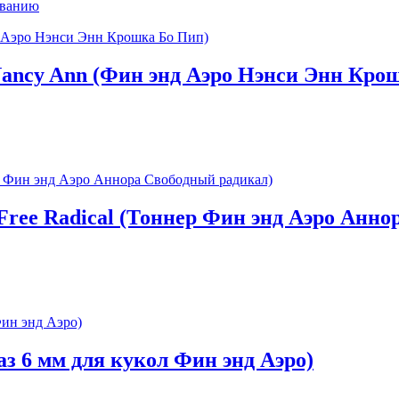
ыванию
 Nancy Ann (Фин энд Аэро Нэнси Энн Кро
 Free Radical (Тоннер Фин энд Аэро Анн
лаз 6 мм для кукол Фин энд Аэро)