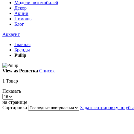
Модели автомобилей
Декор
Акции
Помощь
Блог
Аккаунт
Главная
Бренды
Pullip
View as
Решетка
Список
1
Товар
Показать
на странице
Сортировка
Задать сотрировку по уб