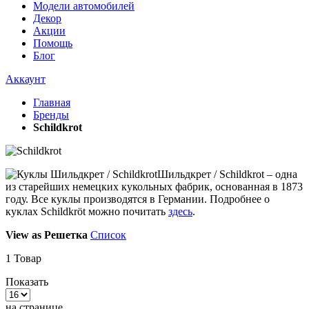
Модели автомобилей
Декор
Акции
Помощь
Блог
Аккаунт
Главная
Бренды
Schildkrot
Шильдкрет / Schildkrot – одна
из старейших немецких кукольных фабрик, основанная в 1873
году. Все куклы производятся в Германии. Подробнее о
куклах Schildkröt можно почитать
здесь
.
View as
Решетка
Список
1
Товар
Показать
на странице