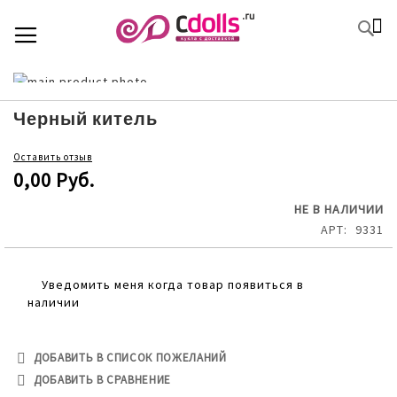
SKIP
К
TOGGLE NAV
П
TO
CONTENT
Skip
to
Skip
the
to
Черный китель
end
the
of
beginning
Оставить отзыв
the
of
0,00 Руб.
images
the
gallery
images
НЕ В НАЛИЧИИ
gallery
АРТ
9331
Уведомить меня когда товар появиться в
наличии
ДОБАВИТЬ В СПИСОК ПОЖЕЛАНИЙ
ДОБАВИТЬ В СРАВНЕНИЕ