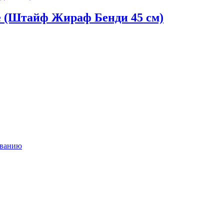
fe (Штайф Жираф Бенди 45 см)
ыванию