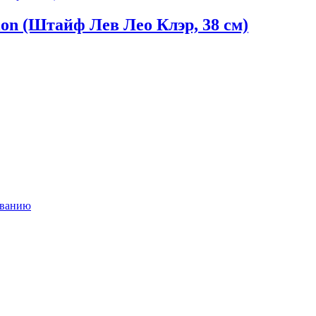
lion (Штайф Лев Лео Клэр, 38 см)
ыванию