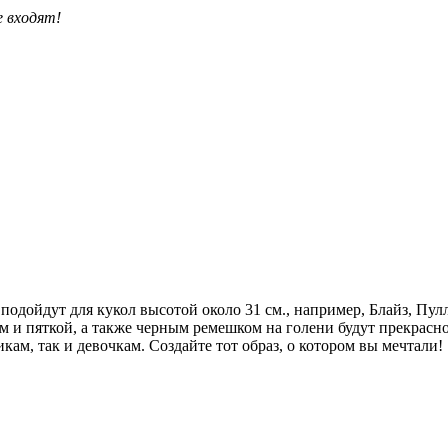
е входят!
дойдут для кукол высотой около 31 см., например, Блайз, Пулли
м и пяткой, а также черным ремешком на голени будут прекрасн
ам, так и девочкам. Создайте тот образ, о котором вы мечтали!