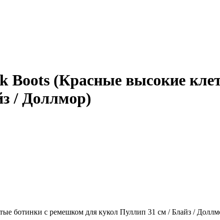
eck Boots (Красные высокие кл
йз / Доллмор)
атые ботинки с ремешком для кукол Пуллип 31 см / Блайз / Доллм