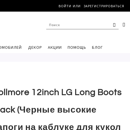
ВОЙТИ
ЗАРЕГИСТРИРОВАТЬСЯ
ПОИС
К
ПОИСК
ОМОБИЛЕЙ
ДЕКОР
АКЦИИ
ПОМОЩЬ
БЛОГ
ollmore 12inch LG Long Boots
lack (Черные высокие
апоги на каблуке для кукол