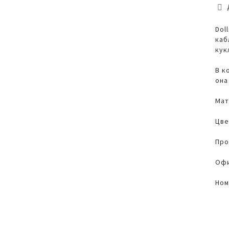
Dol
каб
кук
В к
она
Мат
Цве
Про
Офи
Ном