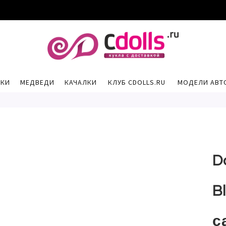
РКИ
МЕДВЕДИ
КАЧАЛКИ
КЛУБ CDOLLS.RU
МОДЕЛИ АВТ
D
B
с