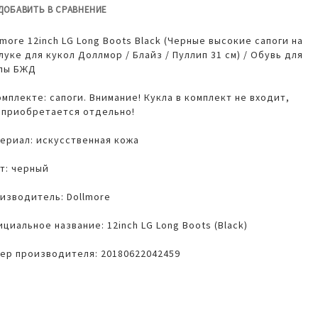
ДОБАВИТЬ В СРАВНЕНИЕ
lmore 12inch LG Long Boots Black (Черные высокие сапоги на
луке для кукол Доллмор / Блайз / Пуллип 31 см) / Обувь для
лы БЖД
омплекте: сапоги. Внимание! Кукла в комплект не входит,
 приобретается отдельно!
ериал: искусственная кожа
т: черный
изводитель: Dollmore
циальное название: 12inch LG Long Boots (Black)
ер производителя: 20180622042459