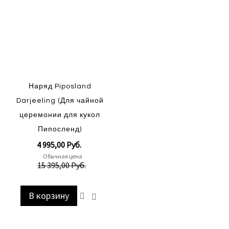
Наряд Piposland
Darjeeling (Для чайной
церемонии для кукол
Пипосленд)
Special
4 995,00 Руб.
Price
Обычная цена
15 395,00 Руб.
В корзину
Добавить
Добавить
в
в
список
сравнение
пожеланий