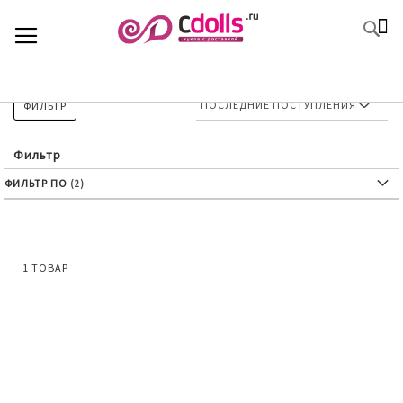
SKIP
К
TOGGLE NAV
П
TO
CONTENT
ФИЛЬТР
Фильтр
ФИЛЬТР ПО
1
ТОВАР