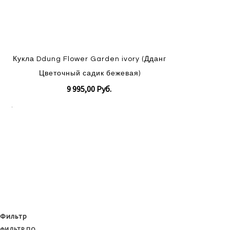
Кукла Ddung Flower Garden ivory (Дданг
Цветочный садик бежевая)
9 995,00 Руб.
В корзину
Добавить
в
Добавить
список
в
пожеланий
сравнение
Фильтр
ФИЛЬТР ПО