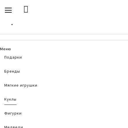
SKIP
TOGGLE NAV
TO
CONTENT
Меню
Подарки
Бренды
Мягкие игрушки
Куклы
Фигурки
Медведи