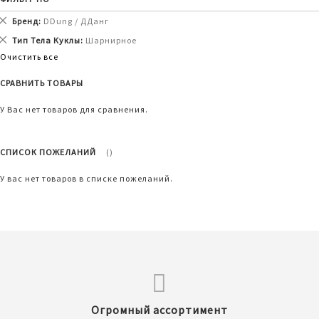
Удалить
Бренд
DDung / ДДанг
этот
Удалить
Тип Тела Куклы
Шарнирное
товар
этот
Очистить все
товар
СРАВНИТЬ ТОВАРЫ
У Вас нет товаров для сравнения.
СПИСОК ПОЖЕЛАНИЙ
У вас нет товаров в списке пожеланий.
Огромный ассортимент