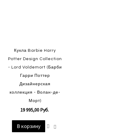
Кукла Barbie Harry
Potter Design Collection
- Lord Voldemort (Барби
Гарри Поттер
Дизайнерская
коллекция - Волан-де-
Морт)
19 995,00 Руб.
В корзину
Добавить
Добавить
в
в