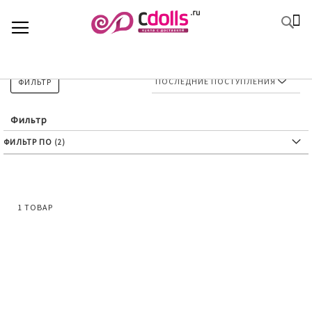
SKIP
К
TOGGLE NAV
П
TO
CONTENT
ФИЛЬТР
Фильтр
ФИЛЬТР ПО
1
ТОВАР