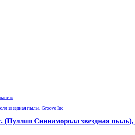
ыванию
er. (Пуллип Синнаморолл звездная пыль),