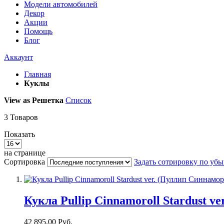
Модели автомобилей
Декор
Акции
Помощь
Блог
Аккаунт
Главная
Куклы
View as
Решетка
Список
3
Товаров
Показать
на странице
Сортировка
Задать сотрировку по уб
Кукла Pullip Cinnamoroll Stardust v
42 895,00 Руб.