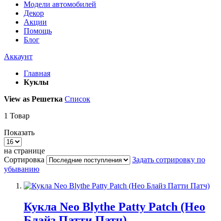
Модели автомобилей
Декор
Акции
Помощь
Блог
Аккаунт
Главная
Куклы
View as
Решетка
Список
1
Товар
Показать
на странице
Сортировка
Задать сотрировку по
убыванию
Кукла Neo Blythe Patty Patch (Нео
Блайз Патти Патч)