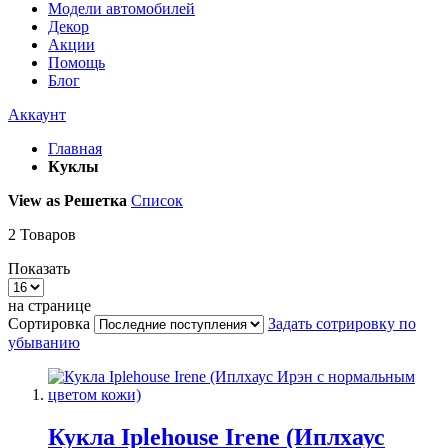
Модели автомобилей
Декор
Акции
Помощь
Блог
Аккаунт
Главная
Куклы
View as
Решетка
Список
2
Товаров
Показать
на странице
Сортировка
Задать сотрировку по
убыванию
Кукла Iplehouse Irene (Иплхаус