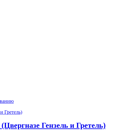
ыванию
 (Цвергназе Гензель и Гретель)
.