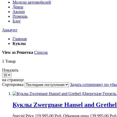
Модели автомобилей
Декор
Акции
Помощь
Блог
Аккаунт
Главная
Куклы
View as
Решетка
Список
1
Товар
Показать
на странице
Сортировка
Задать сотрировку по уб
Куклы Zwergnase Hansel and Grethel
Special Price
119 995,00 Руб.
Обычная цена
139 995,00 Руб