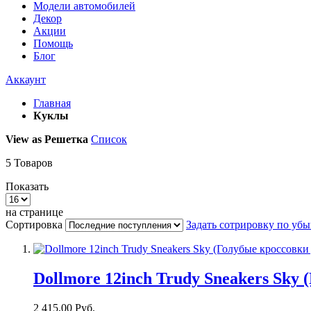
Модели автомобилей
Декор
Акции
Помощь
Блог
Аккаунт
Главная
Куклы
View as
Решетка
Список
5
Товаров
Показать
на странице
Сортировка
Задать сотрировку по уб
Dollmore 12inch Trudy Sneakers Sky 
2 415,00 Руб.