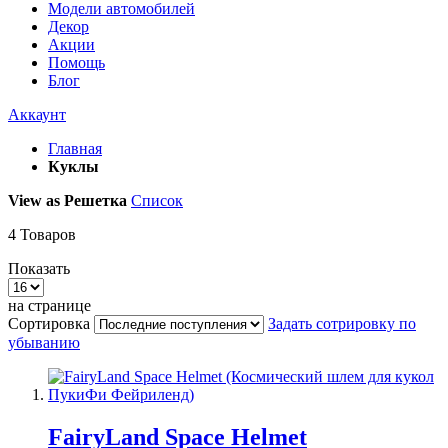
Модели автомобилей
Декор
Акции
Помощь
Блог
Аккаунт
Главная
Куклы
View as
Решетка
Список
4
Товаров
Показать
на странице
Сортировка
Задать сотрировку по
убыванию
FairyLand Space Helmet