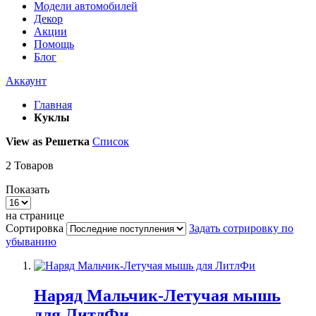
Модели автомобилей
Декор
Акции
Помощь
Блог
Аккаунт
Главная
Куклы
View as
Решетка
Список
2
Товаров
Показать
на странице
Сортировка
Задать сотрировку по
убыванию
Наряд Мальчик-Летучая мышь
для ЛитлФи