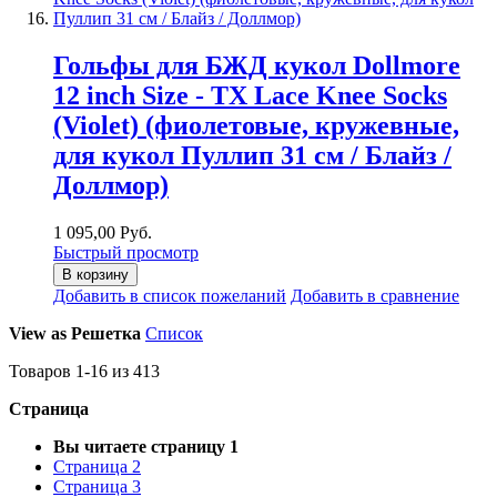
Гольфы для БЖД кукол Dollmore
12 inch Size - TX Lace Knee Socks
(Violet) (фиолетовые, кружевные,
для кукол Пуллип 31 см / Блайз /
Доллмор)
1 095,00 Руб.
Быстрый просмотр
В корзину
Добавить в список пожеланий
Добавить в сравнение
View as
Решетка
Список
Товаров
1
-
16
из
413
Страница
Вы читаете страницу
1
Страница
2
Страница
3