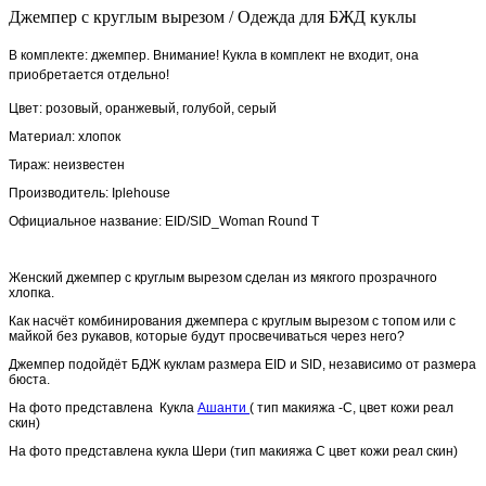
Джемпер с круглым вырезом / Одежда для БЖД куклы
В комплекте: джемпер. Внимание! Кукла в комплект не входит, она
приобретается отдельно!
Цвет: розовый, оранжевый, голубой, серый
Материал: хлопок
Тираж: неизвестен
Производитель:
Iplehouse
Официальное название:
EID/SID_Woman Round T
Женский джемпер с круглым вырезом сделан из мякгого прозрачного
хлопка.
Как насчёт комбинирования джемпера с круглым вырезом с топом или с
майкой без рукавов, которые будут просвечиваться через него?
Джемпер подойдёт БДЖ куклам размера
EID и
SID, независимо от размера
бюста.
На фото представлена Кукла
Ашанти
( тип макияжа -С, цвет кожи реал
скин)
На фото представлена кукла Шери (тип макияжа С цвет кожи реал скин)