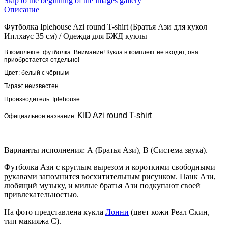
Skip to the beginning of the images gallery
Описание
Футболка Iplehouse Azi round T-shirt (Братья Ази для кукол
Иплхаус 35 см)
/
Одежда для БЖД куклы
В комплекте: футболка. Внимание! Кукла в комплект не входит, она
приобретается отдельно!
Цвет: белый с чёрным
Тираж: неизвестен
Производитель:
Iplehouse
KID Azi round T-shirt
Официальное назван
ие:
Варианты исполнения: А (Братья Ази), В (Система звука).
Футболка Ази с круглым вырезом и короткими свободными
рукавами запомнится восхитительным рисунком. Панк Ази,
любящий музыку, и милые братья Ази подкупают своей
привлекательностью.
На фото представлена кукла
Лонни
(цвет кожи Реал Скин,
тип макияжа С).