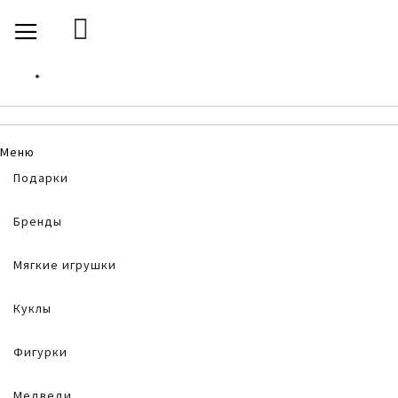
SKIP
TOGGLE NAV
TO
CONTENT
Меню
Подарки
Бренды
Мягкие игрушки
Куклы
Фигурки
Медведи