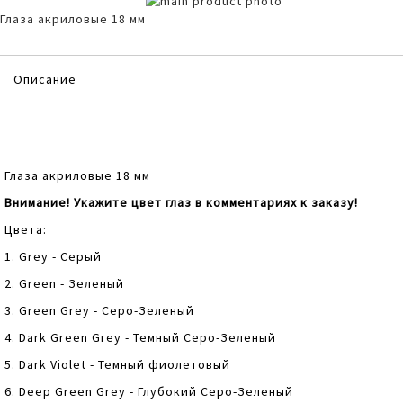
Skip
to
Skip
Глаза акриловые 18 мм
the
to
end
the
of
beginning
Описание
the
of
images
the
gallery
images
gallery
Глаза акриловые 18 мм
Внимание! Укажите цвет глаз в комментариях к заказу!
Цвета:
1. Grey - Серый
2. Green - Зеленый
3. Green Grey - Серо-Зеленый
4. Dark Green Grey - Темный Серо-Зеленый
5. Dark Violet - Темный фиолетовый
6. Deep Green Grey - Глубокий Серо-Зеленый