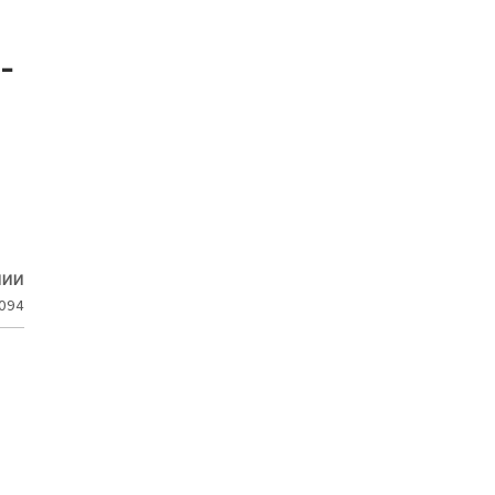
-
ЧИИ
094